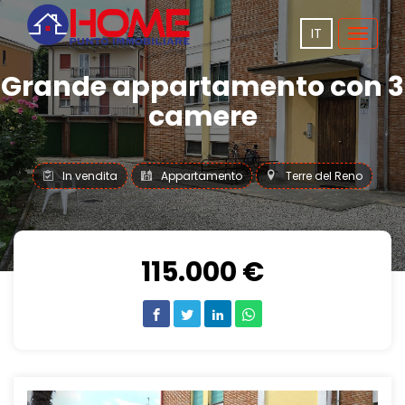
IT
Toggle
navigat
Grande appartamento con 3
camere
In vendita
Appartamento
Terre del Reno
115.000 €
Previous
Next